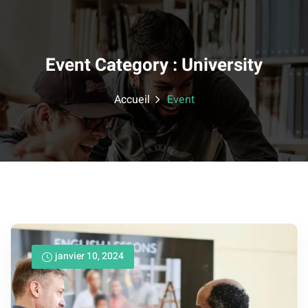
Skip
to
content
Event Category :
University
Accueil
Event
janvier 10, 2024